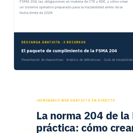
FSMA 204, las obligaciones en materia de CTE y KDE, y cómo crear
un sistema operativo preparado para la trazabilidad antes de la
fecha límite de 2028.
DESCARGA GRATUITA · 3 RECURSOS
El paquete de cumplimiento de la FSMA 204
Presentación de diapositivas · Análisis de deficiencias · Guía de trazabilida
SEMINARIO WEB GRATUITO EN DIRECTO
La norma 204 de la
práctica: cómo crea