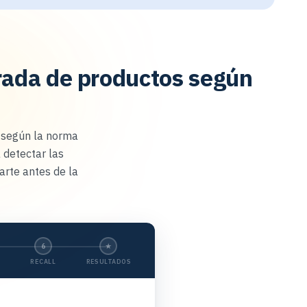
tirada de productos según
d según la norma
 detectar las
arte antes de la
6
★
RECALL
RESULTADOS