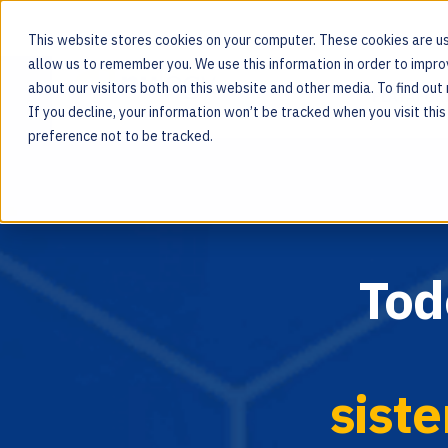
This website stores cookies on your computer. These cookies are us
allow us to remember you. We use this information in order to impr
about our visitors both on this website and other media. To find ou
PLATAFOR
If you decline, your information won’t be tracked when you visit thi
Para las personas que hay detrás de cada producto
preference not to be tracked.
Tod
sist