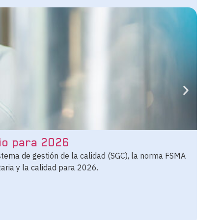
io para 2026
¿Q
es
istema de gestión de la calidad (SGC), la norma FSMA
aria y la calidad para 2026.
Una
múl