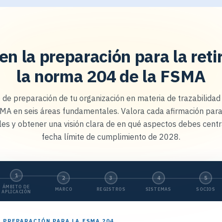
 en la preparación para la re
la norma 204 de la FSMA
 de preparación de tu organización en materia de trazabilida
MA en seis áreas fundamentales. Valora cada afirmación para
ales y obtener una visión clara de en qué aspectos debes centr
fecha límite de cumplimiento de 2028.
1
2
3
4
5
ÁMBITO DE
MARCO
REGISTROS
SISTEMAS
SOCIOS
APLICACIÓN
E PREPARACIÓN PARA LA FSMA 204