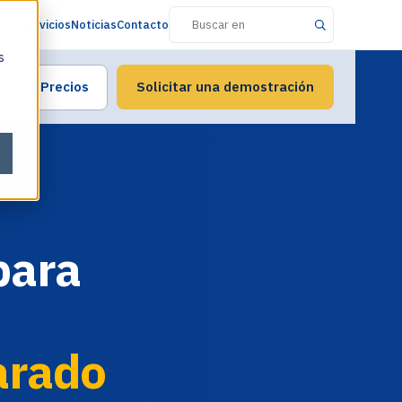
Servicios
Noticias
Contacto
s
Precios
Solicitar una demostración
para
arado