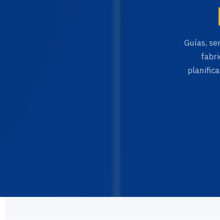
Guías, se
fabri
planific