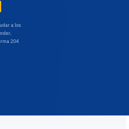
d
udar a los
ender,
norma 204