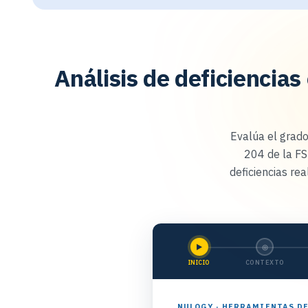
Análisis de deficiencias
Evalúa el grado
204 de la FS
deficiencias re
▶
◎
INICIO
CONTEXTO
NULOGY · HERRAMIENTAS D