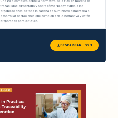
Una guía completa sobre la normativa de la FDA en materia de
trazabilidad alimentaria y sobre cómo Nulogy ayuda a las
organizaciones de toda la cadena de suministro alimentaria a
desarrollar operaciones que cumplan con la normativa y estén
preparadas para el futuro.
DESCARGAR LOS 3