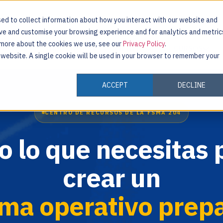
ed to collect information about how you interact with our website and
ove and customise your browsing experience and for analytics and metric
t more about the cookies we use, see our
Privacy Policy
.
MA MOS
INDUSTRIAS
CLIENTES
RECURSOS
s website. A single cookie will be used in your browser to remember your
ACCEPT
DECLINE
CENTRO DE RECURSOS DE LA FSMA 204
o lo que necesitas 
crear un
ema operativo prep