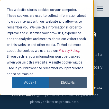
Solicitar una demostración
This website stores cookies on your computer.
These cookies are used to collect information about
how you interact with our website and allow us to
PRECIOS
remember you. We use this information in order to
Descubre cuánto cuesta
improve and customise your browsing experience
and for analytics and metrics about our visitors both
Nulogy para
tu negocio
on this website and other media. To find out more
about the cookies we use, see our
Privacy Policy
.
Los precios se adaptan a tus establecimientos, a tu
If you decline, your information won’t be tracked
gama de productos y a tus objetivos. Elige el
when you visit this website. A single cookie will be
producto que necesites, facilítanos algunos datos y
used in your browser to remember your preference
obtén un presupuesto a medida para tu caso.
not to be tracked.
ACCEPT
DECLINE
Los clientes suelen obtener
un retorno de la inversión (ROI) de
9 veces o más
. Elige tu producto a continuación para ver los
planes y solicitar un presupuesto.