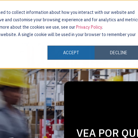
ed to collect information about how you interact with our website and
ove and customise your browsing experience and for analytics and metric
t more about the cookies we use, see our
Privacy Policy
.
MA MOS
INDUSTRIAS
CLIENTES
RECURSOS
s website. A single cookie will be used in your browser to remember your
ACCEPT
DECLINE
VEA POR QU