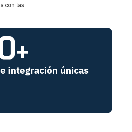
s con las
0
+
e integración únicas