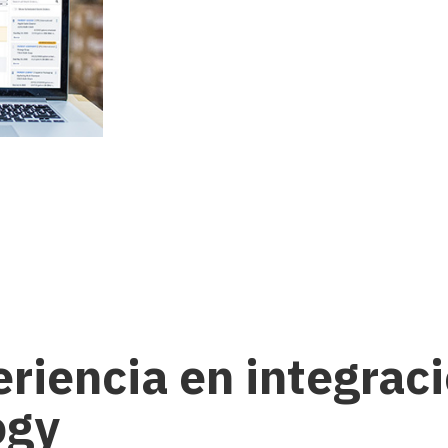
eriencia en integrac
ogy