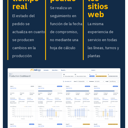
real
sitios
Se realiza un
web
El estado del
seguimiento en
pedido se
función de la fecha
La misma
actualiza en cuanto
de compromiso,
experiencia de
se producen
no mediante una
servicio en todas
cambios en la
hoja de cálculo
las líneas, turnos y
producción
plantas