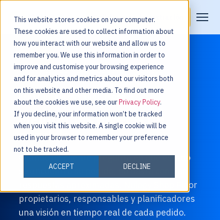
Solicitar una demostración
This website stores cookies on your computer.
These cookies are used to collect information about
how you interact with our website and allow us to
remember you. We use this information in order to
improve and customise your browsing experience
Inicio
/
Áreas de actuación
/ Mejorar los niveles de servicio
and for analytics and metrics about our visitors both
on this website and other media. To find out more
PARTE DE
NULOGY SHOP FLOOR
about the cookies we use, see our
Privacy Policy
.
Mejorar los niveles de
If you decline, your information won’t be tracked
when you visit this website. A single cookie will be
servicio
used in your browser to remember your preference
not to be tracked.
Cuando un cliente pregunta en qué estado
ACCEPT
DECLINE
se encuentra su pedido, no basta con dar
respuestas aproximadas. Nulogy Shop Floor
propietarios, responsables y planificadores
una visión en tiempo real de cada pedido.